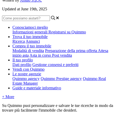
Written by
Abilio S.p.A.
Updated at June 19th, 2025
Conosciamoci meglio
Informazioni generali
Registrarsi su Quimmo
Trova il tuo immobile
Ricerca
Annunci
Compra il tuo immobile
Modalità di vendita
Preparazione della prima offerta
Attesa
inizio asta
Asta in corso
Post vendita
Il tuo profilo
Dati profilo
Gestione consensi e preferiti
Vendi con Quimmo
Le nostre agenzie
Quimmo agency
Quimmo Prestige agency
Quimmo Real
Estate Manager
Guide e materiale informativo
+ More
Su Quimmo puoi personalizzare e salvare le tue ricerche in modo da
trovare più facilmente l'immobile che desideri.