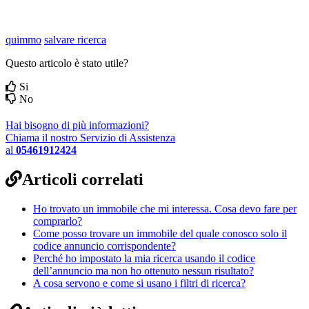
quimmo
salvare ricerca
Questo articolo è stato utile?
Si
No
Hai bisogno di più informazioni?
Chiama il nostro Servizio di Assistenza
al
05461912424
Articoli correlati
Ho trovato un immobile che mi interessa. Cosa devo fare per
comprarlo?
Come posso trovare un immobile del quale conosco solo il
codice annuncio corrispondente?
Perché ho impostato la mia ricerca usando il codice
dell’annuncio ma non ho ottenuto nessun risultato?
A cosa servono e come si usano i filtri di ricerca?