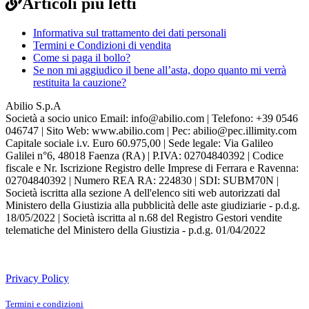
Articoli più letti
Informativa sul trattamento dei dati personali
Termini e Condizioni di vendita
Come si paga il bollo?
Se non mi aggiudico il bene all’asta, dopo quanto mi verrà
restituita la cauzione?
Abilio S.p.A
Società a socio unico Email: info@abilio.com | Telefono: +39 0546
046747 | Sito Web: www.abilio.com | Pec: abilio@pec.illimity.com
Capitale sociale i.v. Euro 60.975,00 | Sede legale: Via Galileo
Galilei n°6, 48018 Faenza (RA) | P.IVA: 02704840392 | Codice
fiscale e Nr. Iscrizione Registro delle Imprese di Ferrara e Ravenna:
02704840392 | Numero REA RA: 224830 | SDI: SUBM70N |
Società iscritta alla sezione A dell'elenco siti web autorizzati dal
Ministero della Giustizia alla pubblicità delle aste giudiziarie - p.d.g.
18/05/2022 | Società iscritta al n.68 del Registro Gestori vendite
telematiche del Ministero della Giustizia - p.d.g. 01/04/2022
Knowledge Base Software powered by Helpjuice
Privacy Policy
Termini e condizioni