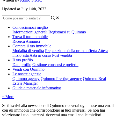
Written by
Abilio S.p.A.
Updated at July 14th, 2023
Conosciamoci meglio
Informazioni generali
Registrarsi su Quimmo
Trova il tuo immobile
Ricerca
Annunci
Compra il tuo immobile
Modalità di vendita
Preparazione della prima offerta
Attesa
inizio asta
Asta in corso
Post vendita
Il tuo profilo
Dati profilo
Gestione consensi e preferiti
Vendi con Quimmo
Le nostre agenzie
Quimmo agency
Quimmo Prestige agency
Quimmo Real
Estate Manager
Guide e materiale informativo
+ More
Se ti iscrivi alla newsletter di Quimmo riceverai ogni mese una email
con gli immobili che corrispondono ai tuoi interessi. Se non hai
selezionato i tuoi interessi, riceverai una email con le migliori