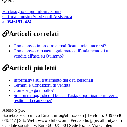
No
Hai bisogno di più informazioni?
Chiama il nostro Servizio di Assistenza
al
05461912424
Articoli correlati
Come posso impostare e modificare i miei interessi?
Come posso rimanere aggiornato sull'andamento di una
vendita all'asta su Quimmo?
Articoli più letti
Informativa sul trattamento dei dati personali
Termini e Condizioni di vendita
Come si paga il bollo?
Se non mi aggiudico il bene all’asta, dopo quanto mi verrà
restituita la cauzione?
Abilio S.p.A
Società a socio unico Email: info@abilio.com | Telefono: +39 0546
046747 | Sito Web: www.abilio.com | Pec: abilio@pec.illimity.com
Capitale sociale i.v. Euro 60.975,00 | Sede legale: Via Galileo